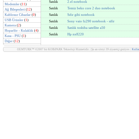
Satılık
2.el notebook
Modemler
(
11
)
Satılık
Temiz beko core 2 duo notebook
Ağ Bileşenleri
(
12
)
Kablosuz Cihazlar
(
0
)
Satılık
Sıfır gibi notebook
USB Ürünler
(
1
)
Satılık
Sony vaio fz290 notebook - sifir
Kamera
(
2
)
Satılık
Satılık toshiba satellite a50
Hoparlör - Kulaklık
(
4
)
Satılık
Hp nx8220
Kasa - PSU
(
1
)
Diğer
(
12
)
OEMTURK™ ©2007 bir KOBiPARK Teknoloji Hizmetidir. | Şu an siteyi 39 ziyaretçi geziyor. |
Kullan