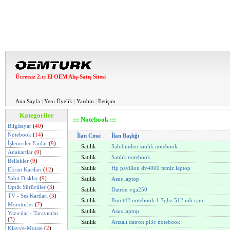
Ücretsiz 2.ci El OEM Alış-Satış Sitesi
Ana Sayfa
|
Yeni Üyelik
|
Yardım
|
İletişim
Kategoriler
::: Notebook :::
Bilgisayar
(
40
)
Notebook
(
14
)
İlan Cinsi
İlan Başlığı
İşlemciler Fanlar
(
9
)
Satılık
Sahibinden satılık notebook
Anakartlar
(
9
)
Satılık
Satılık notebook
Bellekler
(
9
)
Satılık
Hp pavilion dv4000 temiz laptop
Ekran Kartları
(
12
)
Sabit Diskler
(
9
)
Satılık
Asus laptop
Optik Sürücüler
(
3
)
Satılık
Datron vga250
TV - Ses Kartları
(
3
)
Satılık
Ibm t42 notebook 1.7ghz 512 mb ram
Monitörler
(
7
)
Satılık
Asus laptop
Yazıcılar - Tarayıcılar
(
3
)
Satılık
Arızalı datron pl3c notebook
Klavye-Mouse
(
2
)