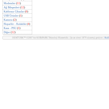
Modemler
(
11
)
Ağ Bileşenleri
(
12
)
Kablosuz Cihazlar
(
0
)
USB Ürünler
(
1
)
Kamera
(
2
)
Hoparlör - Kulaklık
(
4
)
Kasa - PSU
(
1
)
Diğer
(
12
)
OEMTURK™ ©2007 bir KOBiPARK Teknoloji Hizmetidir. | Şu an siteyi 1870 ziyaretçi geziyor. |
Kull