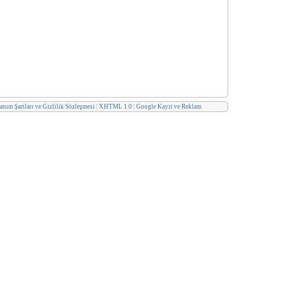
anım Şartları ve Gizlilik Sözleşmesi
|
XHTML 1.0
|
Google Kayıt ve Reklam