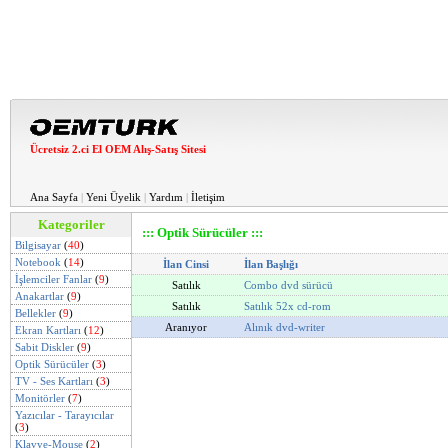
Ücretsiz 2.ci El OEM Alış-Satış Sitesi
Ana Sayfa
|
Yeni Üyelik
|
Yardım
|
İletişim
Kategoriler
::: Optik Sürücüler :::
Bilgisayar
(
40
)
Notebook
(
14
)
İlan Cinsi
İlan Başlığı
İşlemciler Fanlar
(
9
)
Satılık
Combo dvd sürücü
Anakartlar
(
9
)
Satılık
Satılık 52x cd-rom
Bellekler
(
9
)
Aranıyor
Alınık dvd-writer
Ekran Kartları
(
12
)
Sabit Diskler
(
9
)
Optik Sürücüler
(
3
)
TV - Ses Kartları
(
3
)
Monitörler
(
7
)
Yazıcılar - Tarayıcılar
(
3
)
Klavye-Mouse
(
2
)