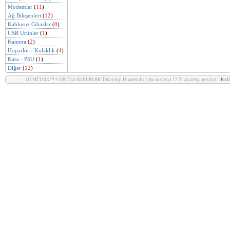
Modemler
(
11
)
Ağ Bileşenleri
(
12
)
Kablosuz Cihazlar
(
0
)
USB Ürünler
(
1
)
Kamera
(
2
)
Hoparlör - Kulaklık
(
4
)
Kasa - PSU
(
1
)
Diğer
(
12
)
OEMTURK™ ©2007 bir KOBiPARK Teknoloji Hizmetidir. | Şu an siteyi 1770 ziyaretçi geziyor. |
Kull