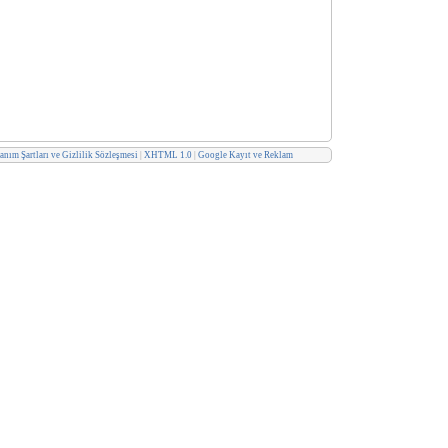
anım Şartları ve Gizlilik Sözleşmesi
|
XHTML 1.0
|
Google Kayıt ve Reklam