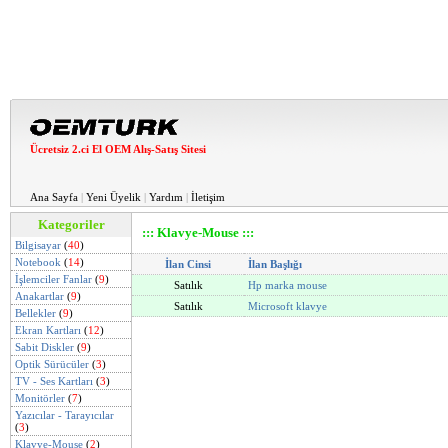
Ücretsiz 2.ci El OEM Alış-Satış Sitesi
Ana Sayfa
|
Yeni Üyelik
|
Yardım
|
İletişim
Kategoriler
::: Klavye-Mouse :::
Bilgisayar
(
40
)
Notebook
(
14
)
İlan Cinsi
İlan Başlığı
İşlemciler Fanlar
(
9
)
Satılık
Hp marka mouse
Anakartlar
(
9
)
Satılık
Microsoft klavye
Bellekler
(
9
)
Ekran Kartları
(
12
)
Sabit Diskler
(
9
)
Optik Sürücüler
(
3
)
TV - Ses Kartları
(
3
)
Monitörler
(
7
)
Yazıcılar - Tarayıcılar
(
3
)
Klavye-Mouse
(
2
)