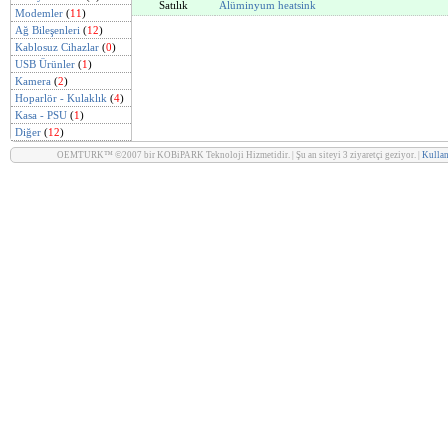
Satılık
Alüminyum heatsink
Modemler
(
11
)
Ağ Bileşenleri
(
12
)
Kablosuz Cihazlar
(
0
)
USB Ürünler
(
1
)
Kamera
(
2
)
Hoparlör - Kulaklık
(
4
)
Kasa - PSU
(
1
)
Diğer
(
12
)
OEMTURK™ ©2007 bir KOBiPARK Teknoloji Hizmetidir. | Şu an siteyi 3 ziyaretçi geziyor. |
Kullan