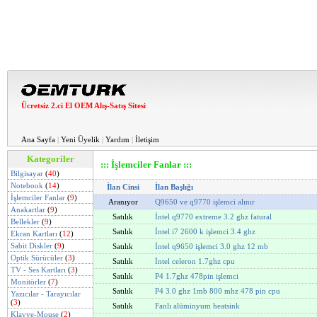
Ücretsiz 2.ci El OEM Alış-Satış Sitesi
Ana Sayfa
|
Yeni Üyelik
|
Yardım
|
İletişim
Kategoriler
::: İşlemciler Fanlar :::
Bilgisayar
(
40
)
Notebook
(
14
)
İlan Cinsi
İlan Başlığı
İşlemciler Fanlar
(
9
)
Aranıyor
Q9650 ve q9770 işlemci alınır
Anakartlar
(
9
)
Satılık
İntel q9770 extreme 3.2 ghz fatural
Bellekler
(
9
)
Satılık
İntel i7 2600 k işlemci 3.4 ghz
Ekran Kartları
(
12
)
Sabit Diskler
(
9
)
Satılık
İntel q9650 işlemci 3.0 ghz 12 mb
Optik Sürücüler
(
3
)
Satılık
İntel celeron 1.7ghz cpu
TV - Ses Kartları
(
3
)
Satılık
P4 1.7ghz 478pin işlemci
Monitörler
(
7
)
Satılık
P4 3.0 ghz 1mb 800 mhz 478 pin cpu
Yazıcılar - Tarayıcılar
(
3
)
Satılık
Fanlı alüminyum heatsink
Klavye-Mouse
(
2
)