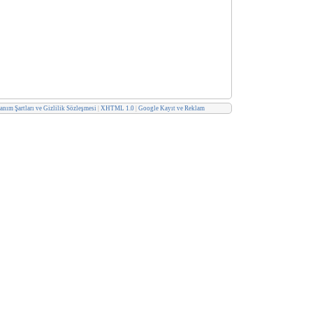
anım Şartları ve Gizlilik Sözleşmesi
|
XHTML 1.0
|
Google Kayıt ve Reklam