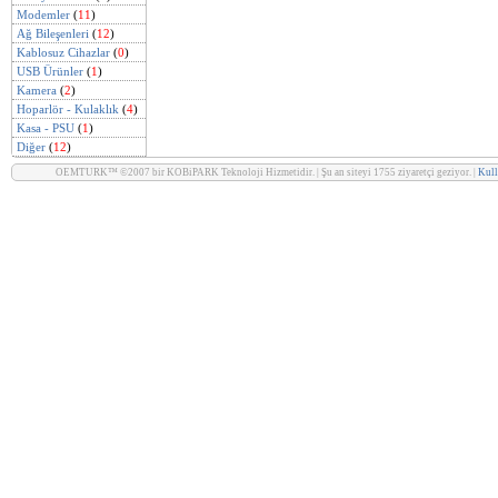
Modemler
(
11
)
Ağ Bileşenleri
(
12
)
Kablosuz Cihazlar
(
0
)
USB Ürünler
(
1
)
Kamera
(
2
)
Hoparlör - Kulaklık
(
4
)
Kasa - PSU
(
1
)
Diğer
(
12
)
OEMTURK™ ©2007 bir KOBiPARK Teknoloji Hizmetidir. | Şu an siteyi 1755 ziyaretçi geziyor. |
Kull