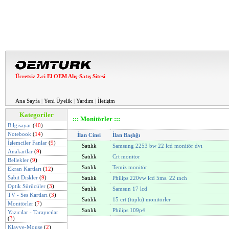
Ücretsiz 2.ci El OEM Alış-Satış Sitesi
Ana Sayfa
|
Yeni Üyelik
|
Yardım
|
İletişim
Kategoriler
::: Monitörler :::
Bilgisayar
(
40
)
Notebook
(
14
)
İlan Cinsi
İlan Başlığı
İşlemciler Fanlar
(
9
)
Satılık
Samsung 2253 bw 22 lcd monitör dvı
Anakartlar
(
9
)
Satılık
Crt monitor
Bellekler
(
9
)
Satılık
Temiz monitör
Ekran Kartları
(
12
)
Sabit Diskler
(
9
)
Satılık
Philips 220vw lcd 5ms. 22 ınch
Optik Sürücüler
(
3
)
Satılık
Samsun 17 lcd
TV - Ses Kartları
(
3
)
Satılık
15 crt (tüplü) monitörler
Monitörler
(
7
)
Satılık
Philips 109p4
Yazıcılar - Tarayıcılar
(
3
)
Klavye-Mouse
(
2
)