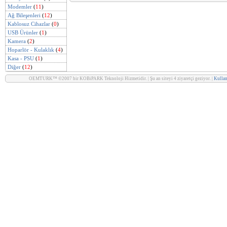
Modemler
(
11
)
Ağ Bileşenleri
(
12
)
Kablosuz Cihazlar
(
0
)
USB Ürünler
(
1
)
Kamera
(
2
)
Hoparlör - Kulaklık
(
4
)
Kasa - PSU
(
1
)
Diğer
(
12
)
OEMTURK™ ©2007 bir KOBiPARK Teknoloji Hizmetidir. | Şu an siteyi 4 ziyaretçi geziyor. |
Kullan