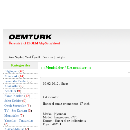
Ücretsiz 2.ci El OEM Alış-Satış Sitesi
Ana Sayfa
|
Yeni Üyelik
|
Yardım
|
İletişim
Kategoriler
::: Monitörler / Crt monitor :::
Bilgisayar
(
40
)
Notebook
(
14
)
İşlemciler Fanlar
(
9
)
09.02.2012 / Sivas
Anakartlar
(
9
)
Bellekler
(
9
)
Ekran Kartları
(
12
)
Crt monitor
Sabit Diskler
(
9
)
İkinci el temiz crt monitor. 17 inch
Optik Sürücüler
(
3
)
TV - Ses Kartları
(
3
)
Marka : Hyundai
Monitörler
(
7
)
Model : İmagequest v770
Yazıcılar - Tarayıcılar
Durum : İkinci el az kullanılmıs
(
3
)
Fiyat : 40YTL
Klavye-Mouse
(
2
)