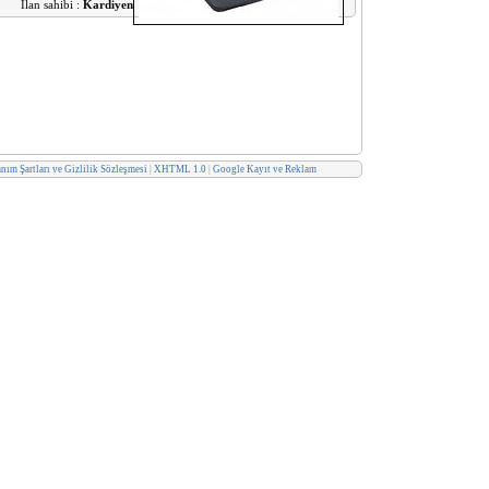
İlan sahibi :
Kardiyen
nım Şartları ve Gizlilik Sözleşmesi
|
XHTML 1.0
|
Google Kayıt ve Reklam