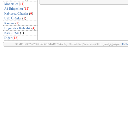
Modemler
(
11
)
Ağ Bileşenleri
(
12
)
Kablosuz Cihazlar
(
0
)
USB Ürünler
(
1
)
Kamera
(
2
)
Hoparlör - Kulaklık
(
4
)
Kasa - PSU
(
1
)
Diğer
(
12
)
OEMTURK™ ©2007 bir KOBiPARK Teknoloji Hizmetidir. | Şu an siteyi 971 ziyaretçi geziyor. |
Kulla