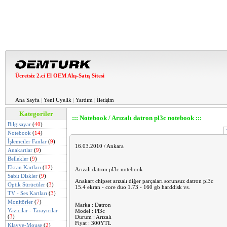
Ücretsiz 2.ci El OEM Alış-Satış Sitesi
Ana Sayfa
|
Yeni Üyelik
|
Yardım
|
İletişim
Kategoriler
::: Notebook / Arızalı datron pl3c notebook :::
Bilgisayar
(
40
)
Notebook
(
14
)
İşlemciler Fanlar
(
9
)
16.03.2010 / Ankara
Anakartlar
(
9
)
Bellekler
(
9
)
Ekran Kartları
(
12
)
Arızalı datron pl3c notebook
Sabit Diskler
(
9
)
Anakart chipset arızalı diğer parçaları sorunsuz datron pl3c
Optik Sürücüler
(
3
)
15.4 ekran - core duo 1.73 - 160 gb harddisk vs.
TV - Ses Kartları
(
3
)
Monitörler
(
7
)
Marka : Datron
Yazıcılar - Tarayıcılar
Model : Pl3c
(
3
)
Durum : Arızalı
Fiyat : 300YTL
Klavye-Mouse
(
2
)