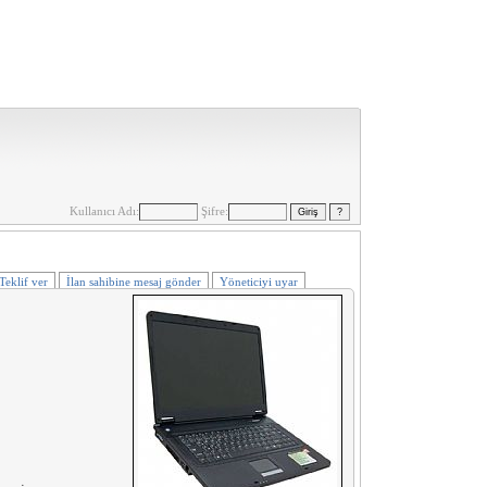
Kullanıcı Adı:
Şifre:
Teklif ver
İlan sahibine mesaj gönder
Yöneticiyi uyar