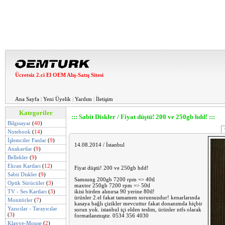
Ücretsiz 2.ci El OEM Alış-Satış Sitesi
Ana Sayfa
|
Yeni Üyelik
|
Yardım
|
İletişim
Kategoriler
::: Sabit Diskler / Fiyat düştü! 200 ve 250gb hdd! :::
Bilgisayar
(
40
)
Notebook
(
14
)
İşlemciler Fanlar
(
9
)
14.08.2014 / İstanbul
Anakartlar
(
9
)
Bellekler
(
9
)
Ekran Kartları
(
12
)
Fiyat düştü! 200 ve 250gb hdd!
Sabit Diskler
(
9
)
Samsung 200gb 7200 rpm => 40tl
Optik Sürücüler
(
3
)
maxtor 250gb 7200 rpm => 50tl
TV - Ses Kartları
(
3
)
ikisi birden alınırsa 90 yerine 80tl!
ürünler 2.el fakat tamamen sorunsuzdur! kenarlarında
Monitörler
(
7
)
kasaya bağlı çizikler mevcuttur fakat donanımda hiçbir
Yazıcılar - Tarayıcılar
sorun yok. istanbul içi elden teslim, ürünler ntfs olarak
(
3
)
formatlanmıştır. 0534 356 4030
Klavye-Mouse
(
2
)