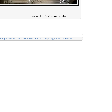
İlan sahibi :
AggressivePsycho
ım Şartları ve Gizlilik Sözleşmesi
|
XHTML 1.0
|
Google Kayıt ve Reklam