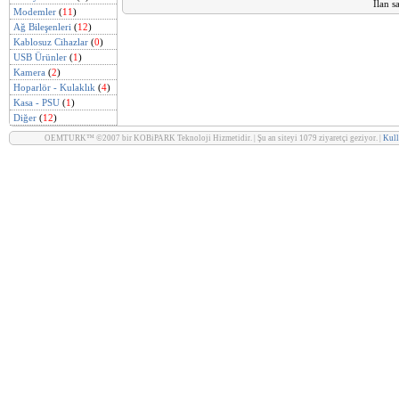
İlan s
Modemler
(
11
)
Ağ Bileşenleri
(
12
)
Kablosuz Cihazlar
(
0
)
USB Ürünler
(
1
)
Kamera
(
2
)
Hoparlör - Kulaklık
(
4
)
Kasa - PSU
(
1
)
Diğer
(
12
)
OEMTURK™ ©2007 bir KOBiPARK Teknoloji Hizmetidir. | Şu an siteyi 1079 ziyaretçi geziyor. |
Kull