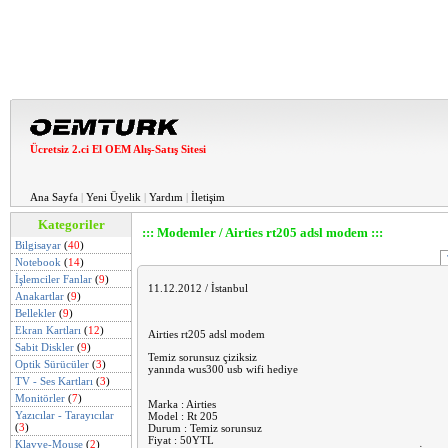
Ücretsiz 2.ci El OEM Alış-Satış Sitesi
Ana Sayfa
|
Yeni Üyelik
|
Yardım
|
İletişim
Kategoriler
::: Modemler / Airties rt205 adsl modem :::
Bilgisayar
(
40
)
Notebook
(
14
)
İşlemciler Fanlar
(
9
)
11.12.2012 / İstanbul
Anakartlar
(
9
)
Bellekler
(
9
)
Ekran Kartları
(
12
)
Airties rt205 adsl modem
Sabit Diskler
(
9
)
Temiz sorunsuz çiziksiz
Optik Sürücüler
(
3
)
yanında wus300 usb wifi hediye
TV - Ses Kartları
(
3
)
Monitörler
(
7
)
Marka : Airties
Yazıcılar - Tarayıcılar
Model : Rt 205
(
3
)
Durum : Temiz sorunsuz
Fiyat : 50YTL
Klavye-Mouse
(
2
)