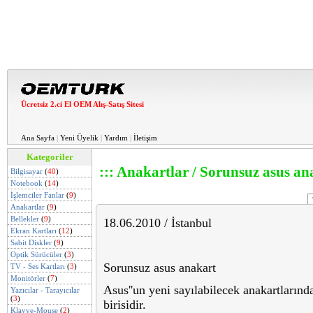
Ücretsiz 2.ci El OEM Alış-Satış Sitesi
Ana Sayfa
|
Yeni Üyelik
|
Yardım
|
İletişim
Kategoriler
::: Anakartlar / Sorunsuz asus ana
Bilgisayar
(
40
)
Notebook
(
14
)
İşlemciler Fanlar
(
9
)
Anakartlar
(
9
)
Bellekler
(
9
)
18.06.2010 / İstanbul
Ekran Kartları
(
12
)
Sabit Diskler
(
9
)
Optik Sürücüler
(
3
)
Sorunsuz asus anakart
TV - Ses Kartları
(
3
)
Monitörler
(
7
)
Asus''un yeni sayılabilecek anakartlarınd
Yazıcılar - Tarayıcılar
(
3
)
birisidir.
Klavye-Mouse
(
2
)