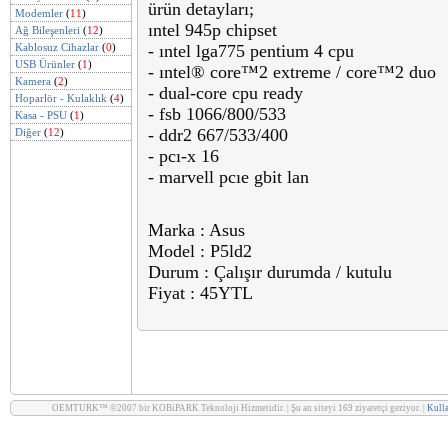
ürün detayları;
Modemler
(
11
)
ıntel 945p chipset
Ağ Bileşenleri
(
12
)
Kablosuz Cihazlar
(
0
)
- ıntel lga775 pentium 4 cpu
USB Ürünler
(
1
)
- ıntel® core™2 extreme / core™2 duo
Kamera
(
2
)
- dual-core cpu ready
Hoparlör - Kulaklık
(
4
)
- fsb 1066/800/533
Kasa - PSU
(
1
)
- ddr2 667/533/400
Diğer
(
12
)
- pcı-x 16
- marvell pcıe gbit lan
Marka : Asus
Model : P5ld2
Durum : Çalışır durumda / kutulu
Fiyat : 45YTL
OEMTURK™ ©2007 bir KOBiPARK Teknoloji Hizmetidir. | Şu an siteyi 169 ziyaretçi geziyor. |
Kulla