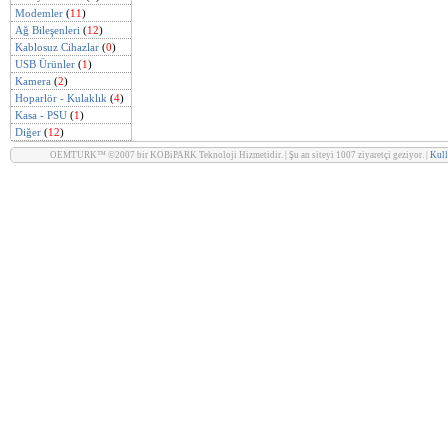
Modemler
(
11
)
Ağ Bileşenleri
(
12
)
Kablosuz Cihazlar
(
0
)
USB Ürünler
(
1
)
Kamera
(
2
)
Hoparlör - Kulaklık
(
4
)
Kasa - PSU
(
1
)
Diğer
(
12
)
OEMTURK™ ©2007 bir KOBiPARK Teknoloji Hizmetidir. | Şu an siteyi 1007 ziyaretçi geziyor. |
Kull