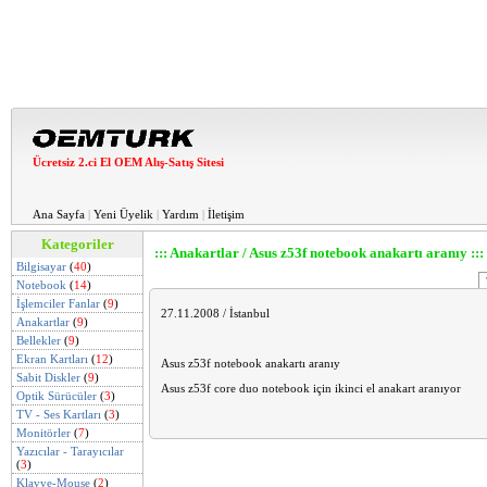
Ücretsiz 2.ci El OEM Alış-Satış Sitesi
Ana Sayfa
|
Yeni Üyelik
|
Yardım
|
İletişim
Kategoriler
::: Anakartlar / Asus z53f notebook anakartı aranıy :::
Bilgisayar
(
40
)
Notebook
(
14
)
İşlemciler Fanlar
(
9
)
27.11.2008 / İstanbul
Anakartlar
(
9
)
Bellekler
(
9
)
Ekran Kartları
(
12
)
Asus z53f notebook anakartı aranıy
Sabit Diskler
(
9
)
Asus z53f core duo notebook için ikinci el anakart aranıyor
Optik Sürücüler
(
3
)
TV - Ses Kartları
(
3
)
Monitörler
(
7
)
Yazıcılar - Tarayıcılar
(
3
)
Klavye-Mouse
(
2
)